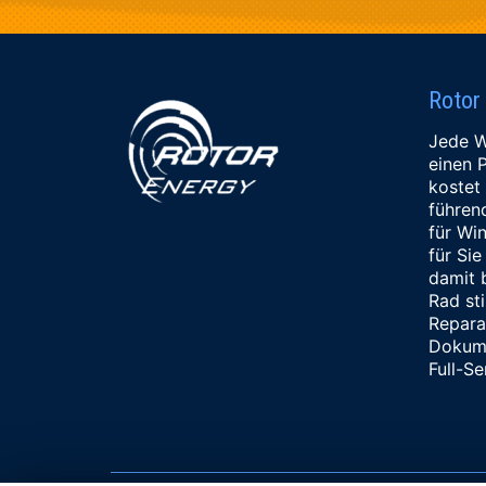
Rotor
Jede W
einen P
kostet 
führen
für Wi
für Si
damit b
Rad sti
Reparat
Dokume
Full-Se